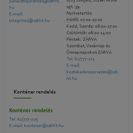
6723 Szeged, József Attila
panaszbejelentes@szkht.
sgt. 39.
hu
Nyitvatartás:
E-mail:
Hétfő: 07:00-17:00
integritas@szkht.hu
Kedd, Szerda: 08:00-17:00
Csütörtök: 08:00-14:00
Péntek: ZÁRVA
Szombat, Vasárnap és
Ünnepnapokon ZÁRVA
Tel: 62/777-222
E-mail:
kozlekedesszervezes@szk
ht.hu
Konténer rendelés
Konténer rendelés
Tel: 62/777-205
E-mail: kontener@szkht.hu