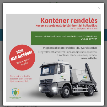
×
Főoldal
Rólunk
Pályázatok
DIMOP 2.1.1. Energia menedzsment rendszer
fejlesztése
Cégünk alapadatai