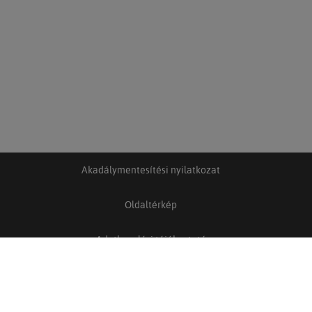
Akadálymentesítési nyilatkozat
Oldaltérkép
Adatkezelési tájékoztató
Adatkezelési és adatvédelmi szabályzat
Felhasználási feltételek