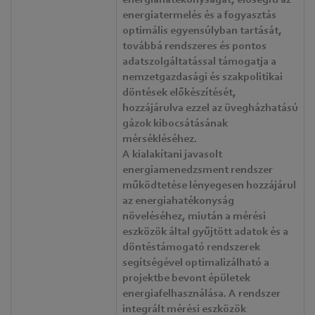
energiahatékonyságát, elősegíti az
energiatermelés és a fogyasztás
optimális egyensúlyban tartását,
továbbá rendszeres és pontos
adatszolgáltatással támogatja a
nemzetgazdasági és szakpolitikai
döntések előkészítését,
hozzájárulva ezzel az üvegházhatású
gázok kibocsátásának
mérsékléséhez.
A kialakítani javasolt
energiamenedzsment rendszer
működtetése lényegesen hozzájárul
az energiahatékonyság
növeléséhez, miután a mérési
eszközök által gyűjtött adatok és a
döntéstámogató rendszerek
segítségével optimalizálható a
projektbe bevont épületek
energiafelhasználása. A rendszer
integrált mérési eszközök