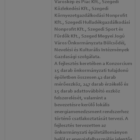
Városkép és Piac Kft., Szegedi
Közlekedési Kft., Szegedi
Környezetgazdálkodási Nonprofit
Kft., Szegedi Hulladékgazdálkodási
Nonprofit Kft., Szegedi Sport és
Fürdők Kft., Szeged Megyei Jogú
Város Önkormányzata Bölcsődéi,
Nevelési és Kulturális Intézmények
Gazdasági szolgálata.
A fejlesztés keretében a Konzorcium
15 darab önkormányzati tulajdonú
épületben összesen 42 darab
mérőeszköz, 247 darab érzékelő és
15 darab adattovábbító eszköz
felszerelését, valamint a
bevezetésre kerülő lokális
energiamenedzsment rendszerhez
történő csatlakoztatását tervezi. A
fejlesztés tervezetten az
önkormányzati épületállományon
belül az energiafelhasználás jelentős