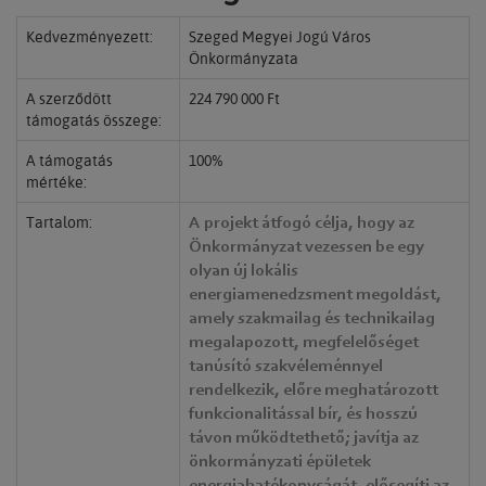
Kedvezményezett:
Szeged Megyei Jogú Város
Önkormányzata
A szerződött
224 790 000 Ft
támogatás összege:
A támogatás
100%
mértéke:
Tartalom:
A projekt átfogó célja, hogy az
Önkormányzat vezessen be egy
olyan új lokális
energiamenedzsment megoldást,
amely szakmailag és technikailag
megalapozott, megfelelőséget
tanúsító szakvéleménnyel
rendelkezik, előre meghatározott
funkcionalitással bír, és hosszú
távon működtethető; javítja az
önkormányzati épületek