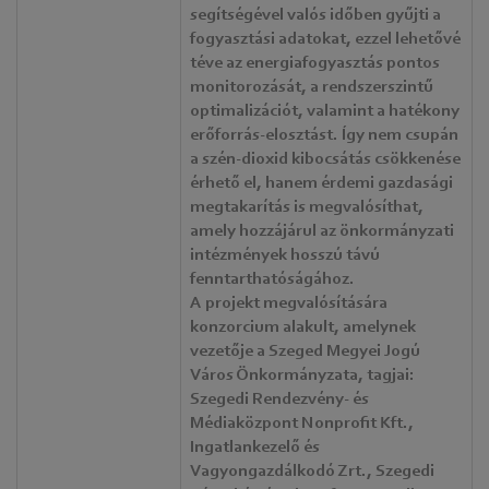
segítségével valós időben gyűjti a
fogyasztási adatokat, ezzel lehetővé
téve az energiafogyasztás pontos
monitorozását, a rendszerszintű
optimalizációt, valamint a hatékony
erőforrás-elosztást. Így nem csupán
a szén-dioxid kibocsátás csökkenése
érhető el, hanem érdemi gazdasági
megtakarítás is megvalósíthat,
amely hozzájárul az önkormányzati
intézmények hosszú távú
fenntarthatóságához.
A projekt megvalósítására
konzorcium alakult, amelynek
vezetője a Szeged Megyei Jogú
Város Önkormányzata, tagjai:
Szegedi Rendezvény- és
Médiaközpont Nonprofit Kft.,
Ingatlankezelő és
Vagyongazdálkodó Zrt., Szegedi