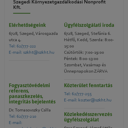
Szegedi Környezetgazdálkodási Nonprofit
Kft.
Elérhetőségeink
Ügyfélszolgálati iroda
6728, Szeged, Városgazda
6728, Szeged, Stefánia 6.
utca 4.
Hétfő, Kedd, Szerda: 8:00-
Tel: 62/777-222
15:00
E-mail: szkht@szkht.hu
Csütörtök: 7:00-19:00
Péntek: 8:00-13:00
Szombat, Vasárnap és
Ünnepnapokon ZÁRVA
Fogyasztóvédelmi
Közterület fenntartás
referens,
Tel: 62/777-255
panaszkezelés,
E-mail: kozter@szkht.hu
integritás bejelentés
Dr. Tomasovszky Csilla
Közlekedésszervezés
Tel: 62/777-210
ügyfélszolgálat
E-mail: