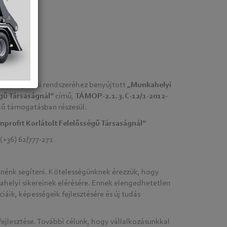
m támogatási rendszeréhez benyújtott
„Munkahelyi
gű Társaságnál”
című,
TÁMOP-2.1.3.C-12/1-2012-
dő támogatásban részesül.
profit Korlátolt Felelősségű Társaságnál”
 (+36) 62/777-271
etnénk segíteni. Kötelességünknek érezzük, hogy
helyi sikereinek elérésére. Ennek elengedhetetlen
ik, képességeik fejlesztésére és új tudás
ejlesztése. További célunk, hogy vállalkozásunkkal