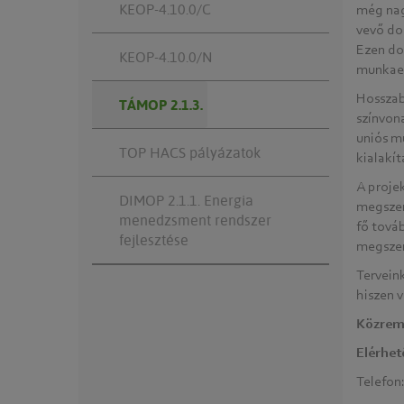
KEOP-4.10.0/C
még nag
vevő do
Ezen do
KEOP-4.10.0/N
munkaer
Hosszab
TÁMOP 2.1.3.
színvona
uniós m
TOP HACS pályázatok
kialakít
A proje
DIMOP 2.1.1. Energia
megszer
menedzsment rendszer
fő tová
fejlesztése
megszer
Terveink
hiszen v
Közrem
Elérhet
Telefon: