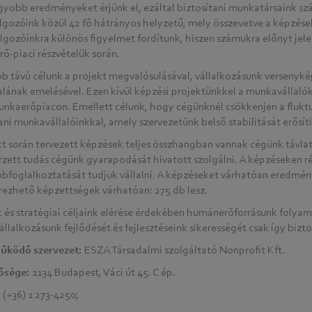
yobb eredményeket érjünk el, ezáltal biztosítani munkatársaink sz
lgozóink közül 42 fő hátrányos helyzetű, mely összevetve a képzések
lgozóinkra különös figyelmet fordítunk, hiszen számukra előnyt jel
ő-piaci részvételük során.
b távú célunk a projekt megvalósulásával, vállalkozásunk versenyk
lának emelésével. Ezen kívül képzési projektünkkel a munkavállalók 
unkaerőpiacon. Emellett célunk, hogy cégünknél csökkenjen a fluk
ani munkavállalóinkkal, amely szervezetünk belső stabilitását erősíti
kt során tervezett képzések teljes összhangban vannak cégünk távlat
zett tudás cégünk gyarapodását hivatott szolgálni. A képzéseken r
bbfoglalkoztatását tudjuk vállalni. A képzéseket várhatóan eredmé
ezhető képzettségek várhatóan: 275 db lesz.
 és stratégiai céljaink elérése érdekében humánerőforrásunk folyama
állalkozásunk fejlődését és fejlesztéseink sikerességét csak így bizto
űködő szervezet:
ESZA Társadalmi szolgáltató Nonprofit Kft.
ősége:
1134 Budapest, Váci út 45. C ép.
 (+36) 1 273-4250;