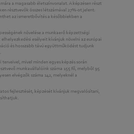
ámára a magasabb életszínvonalat. A képzésen részt
en résztvevők összes létszámával 27%-ot jelent.
enthet az ismeretbővítés a későbbiekben a
épességének növelése a munkaerő képzettségi
elhelyezkedési esélyeit kívánjuk növelni az európai
tuáció és hosszabb távú együttműködést tudjunk
.
i terveivel, mivel minden egyes képzés során
észtvevő munkavállalóink száma 155 fő, melyből 95
nyesen elvégzők száma 142, melyeknél a
tos fejlesztését, képzését kívánjuk megvalósítani,
síthatjuk.