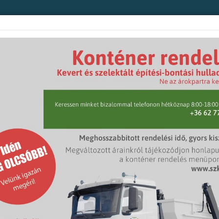
et-fenntartás
Konténer rendelés
Ügyfélszolgálat
Közlekedésszerve
nk
Pályázatok
TÁMOP 2.1.3.
OP 2.1.3.