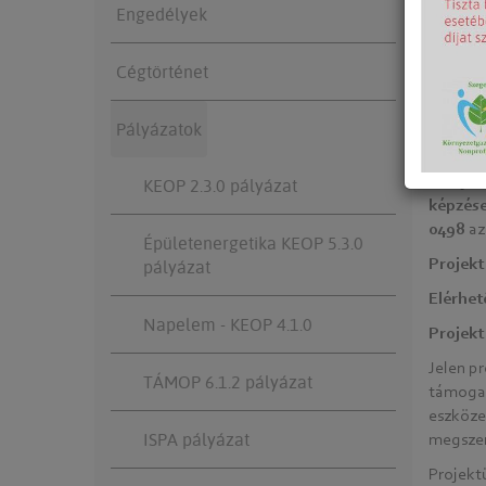
Engedélyek
Cégtörténet
Pályázatok
Az Új M
KEOP 2.3.0 pályázat
képzése
0498
az
Épületenergetika KEOP 5.3.0
pályázat
Projekt
Elérhet
Napelem - KEOP 4.1.0
Projekt 
Jelen p
TÁMOP 6.1.2 pályázat
támogat
eszköze
ISPA pályázat
megszer
Projekt