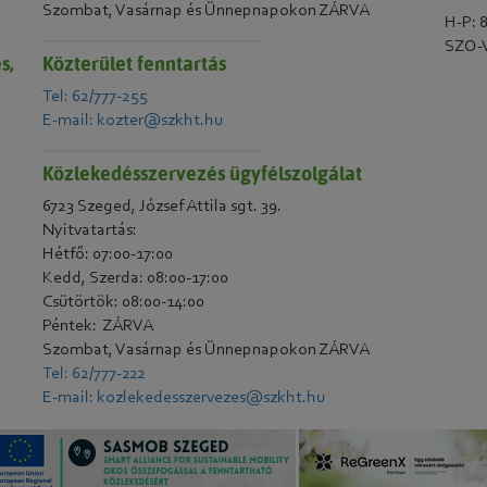
Szombat, Vasárnap és Ünnepnapokon ZÁRVA
H-P: 
SZO-V
s,
Közterület fenntartás
Tel: 62/777-255
E-mail: kozter@szkht.hu
Közlekedésszervezés ügyfélszolgálat
6723 Szeged, József Attila sgt. 39.
Nyitvatartás:
Hétfő: 07:00-17:00
Kedd, Szerda: 08:00-17:00
Csütörtök: 08:00-14:00
Péntek: ZÁRVA
Szombat, Vasárnap és Ünnepnapokon ZÁRVA
Tel: 62/777-222
E-mail: kozlekedesszervezes@szkht.hu