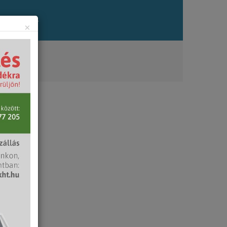
zés
Állás
×