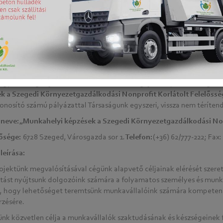
agyarország Fejlesztési Terv Társadalmi Megújulás Operatív Progra
k a Szegedi Környezetgazdálkodási Nonprofit Korlátolt Felelőssé
onosító számú pályázattal Társaságunk egyszeri, vissza nem téríten
 neve:„Munkahelyi képzések a Szegedi Környezetgazdálkodási Non
ősége:
6728 Szeged, Városgazda sor 1.
Telefon:
(+36) 62/777-222; Fax:
leírása:
rojektünk megvalósításával cégünk alapvető céljainak elérését szer
ást nyújtsunk dolgozóink számára a folyamatos személyes és munka
, hogy lehetőséget teremtsünk munkavállalóink számára kompetenciá
zésére.
ünk közvetlen célja a munkavállalók szaktudásának és készségeinek f