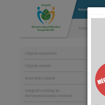
Rólunk
Közterül
Főoldal
Rólu
Cégünk alapadatai
TÁM
Cégünk vezetői
Közérdekű adatok
Integrált minőség és
környezetirányítási rendszer