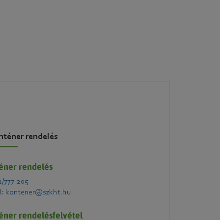
nténer rendelés
éner rendelés
2/777-205
l: kontener@szkht.hu
éner rendelésfelvétel