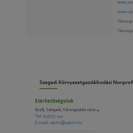
www.es
www.ujs
Támoga
Támogat
Szegedi Környezetgazdálkodási Nonprofi
Elérhetőségeink
6728, Szeged, Városgazda utca 4.
Tel: 62/777-222
E-mail: szkht@szkht.hu