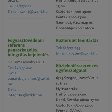
utca 4.
Hétfő, Kedd, Szerda: 8:00-
Tel: 62/777-222
15:00
E-mail: szkht@szkht.hu
Csütörtök: 7:00-19:00
Péntek: 8:00-13:00
Szombat, Vasárnap és
Ünnepnapokon ZÁRVA
Fogyasztóvédelmi
Közterület fenntartás
referens,
Tel: 62/777-255
panaszkezelés,
E-mail: kozter@szkht.hu
integritás bejelentés
Dr. Tomasovszky Csilla
Közlekedésszervezés
Tel: 62/777-210
ügyfélszolgálat
E-mail:
6723 Szeged, József Attila
panaszbejelentes@szkht.
sgt. 39.
hu
Nyitvatartás:
E-mail:
Hétfő: 07:00-17:00
integritas@szkht.hu
Kedd, Szerda: 08:00-17:00
Csütörtök: 08:00-14:00
Péntek: ZÁRVA