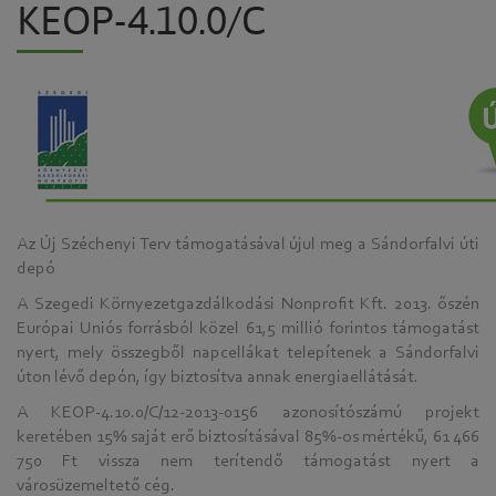
KEOP-4.10.0/C
Az Új Széchenyi Terv támogatásával újul meg a Sándorfalvi úti
depó
A Szegedi Környezetgazdálkodási Nonprofit Kft. 2013. őszén
Európai Uniós forrásból közel 61,5 millió forintos támogatást
nyert, mely összegből napcellákat telepítenek a Sándorfalvi
úton lévő depón, így biztosítva annak energiaellátását.
A KEOP-4.10.0/C/12-2013-0156 azonosítószámú projekt
keretében 15% saját erő biztosításával 85%-os mértékű, 61 466
750 Ft vissza nem terítendő támogatást nyert a
városüzemeltető cég.