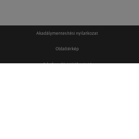
Akadálymentesítési nyilatkozat
Oldaltérkép
Adatkezelési tájékoztató
Adatkezelési és adatvédelmi szabályzat
Felhasználási feltételek