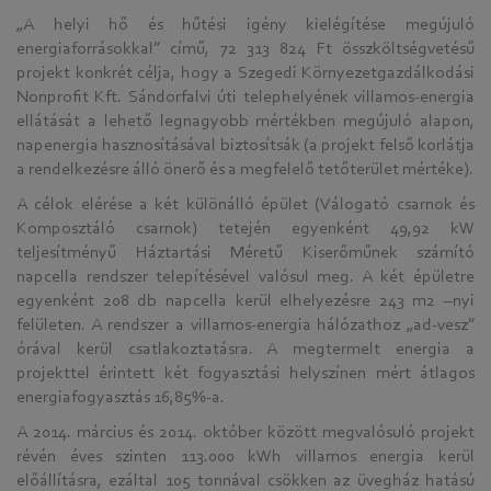
„A helyi hő és hűtési igény kielégítése megújuló
energiaforrásokkal” című, 72 313 824 Ft összköltségvetésű
projekt konkrét célja, hogy a Szegedi Környezetgazdálkodási
Nonprofit Kft. Sándorfalvi úti telephelyének villamos-energia
ellátását a lehető legnagyobb mértékben megújuló alapon,
napenergia hasznosításával biztosítsák (a projekt felső korlátja
a rendelkezésre álló önerő és a megfelelő tetőterület mértéke).
A célok elérése a két különálló épület (Válogató csarnok és
Komposztáló csarnok) tetején egyenként 49,92 kW
teljesítményű Háztartási Méretű Kiserőműnek számító
napcella rendszer telepítésével valósul meg. A két épületre
egyenként 208 db napcella kerül elhelyezésre 243 m2 –nyi
felületen. A rendszer a villamos-energia hálózathoz „ad-vesz”
órával kerül csatlakoztatásra. A megtermelt energia a
projekttel érintett két fogyasztási helyszínen mért átlagos
energiafogyasztás 16,85%-a.
A 2014. március és 2014. október között megvalósuló projekt
révén éves szinten 113.000 kWh villamos energia kerül
előállításra, ezáltal 105 tonnával csökken az üvegház hatású