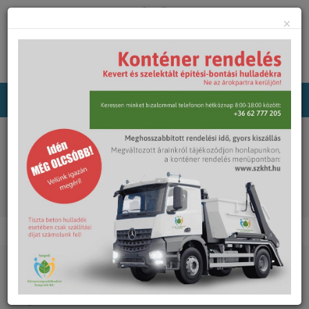
×
Főoldal
Rólunk
Pályázatok
KEOP-4.10.0/C
Cégünk alapadatai
Cégünk vezetői