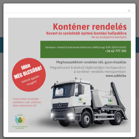
×
Főoldal
Rólunk
Pályázatok
KEOP-4.10.0/N
Cégünk alapadatai
Cégünk vezetői