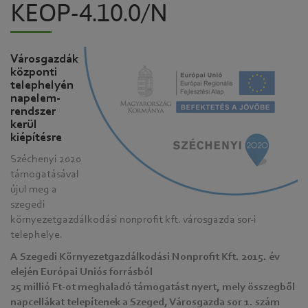
KEOP-4.10.0/N
Városgazdák
központi
telephelyén
napelem-
rendszer
kerül
kiépítésre
Széchenyi 2020
támogatásával
újul meg a
szegedi
környezetgazdálkodási nonprofit kft. városgazda sor-i
telephelye.
A Szegedi Környezetgazdálkodási Nonprofit Kft. 2015. év
elején Európai Uniós forrásból
25 millió Ft-ot meghaladó támogatást nyert, mely összegből
napcellákat telepítenek a Szeged, Városgazda sor 1. szám