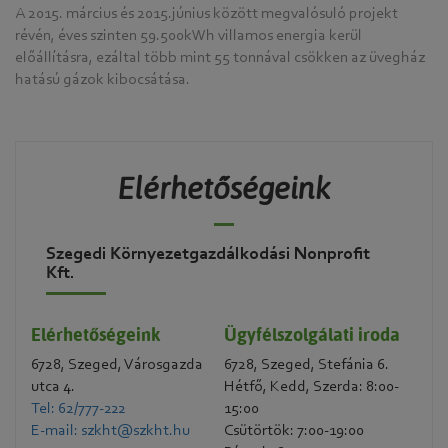
A 2015. március és 2015.június között megvalósuló projekt
révén, éves szinten 59.500kWh villamos energia kerül
előállításra, ezáltal több mint 55 tonnával csökken az üvegház
hatású gázok kibocsátása.
Elérhetőségeink
Szegedi Környezetgazdálkodási Nonprofit
Kft.
Elérhetőségeink
Ügyfélszolgálati iroda
6728, Szeged, Városgazda
6728, Szeged, Stefánia 6.
utca 4.
Hétfő, Kedd, Szerda: 8:00-
Tel: 62/777-222
15:00
E-mail: szkht@szkht.hu
Csütörtök: 7:00-19:00