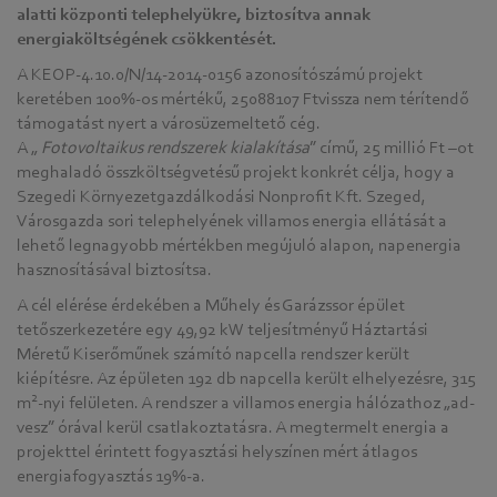
alatti központi telephelyükre, biztosítva annak
energiaköltségének csökkentését.
A KEOP-4.10.0/N/14-2014-0156 azonosítószámú projekt
keretében 100%-os mértékű, 25088107 Ftvissza nem térítendő
támogatást nyert a városüzemeltető cég.
A „
Fotovoltaikus rendszerek kialakítása
” című, 25 millió Ft –ot
meghaladó összköltségvetésű projekt konkrét célja, hogy a
Szegedi Környezetgazdálkodási Nonprofit Kft. Szeged,
Városgazda sori telephelyének villamos energia ellátását a
lehető legnagyobb mértékben megújuló alapon, napenergia
hasznosításával biztosítsa.
A cél elérése érdekében a Műhely és Garázssor épület
tetőszerkezetére egy 49,92 kW teljesítményű Háztartási
Méretű Kiserőműnek számító napcella rendszer került
kiépítésre. Az épületen 192 db napcella került elhelyezésre, 315
2
m
-nyi felületen. A rendszer a villamos energia hálózathoz „ad-
vesz” órával kerül csatlakoztatásra. A megtermelt energia a
projekttel érintett fogyasztási helyszínen mért átlagos
energiafogyasztás 19%-a.