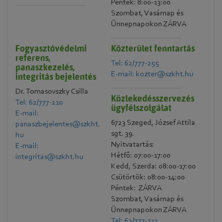
Péntek: 8:00-13:00
Szombat, Vasárnap és
Ünnepnapokon ZÁRVA
Fogyasztóvédelmi
Közterület fenntartás
referens,
Tel: 62/777-255
panaszkezelés,
E-mail: kozter@szkht.hu
integritás bejelentés
Dr. Tomasovszky Csilla
Közlekedésszervezés
Tel: 62/777-210
ügyfélszolgálat
E-mail:
6723 Szeged, József Attila
panaszbejelentes@szkht.
sgt. 39.
hu
Nyitvatartás:
E-mail:
Hétfő: 07:00-17:00
integritas@szkht.hu
Kedd, Szerda: 08:00-17:00
Csütörtök: 08:00-14:00
Péntek: ZÁRVA
Szombat, Vasárnap és
Ünnepnapokon ZÁRVA
Tel: 62/777-222