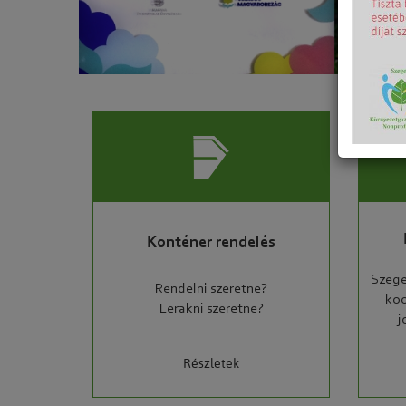
Konténer rendelés
Szege
Rendelni szeretne?
koo
Lerakni szeretne?
j
Részletek