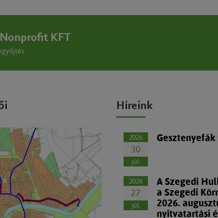
 Nonprofit KFT
kgyűjtés
ői
Híreink
Gesztenyefák
2026
30
júl.
A Szegedi Hul
2026
a Szegedi Kör
27
2026. auguszt
júl.
nyitvatartási 