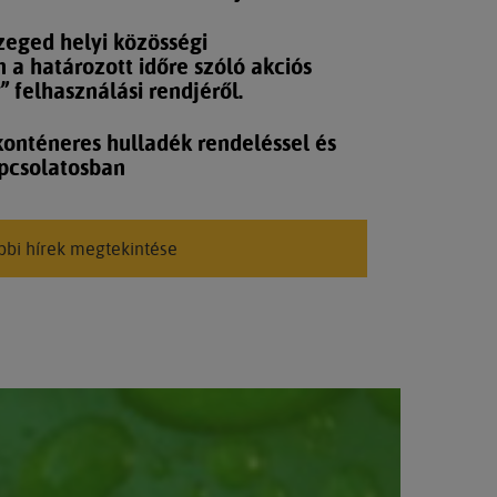
zeged helyi közösségi
 a határozott időre szóló akciós
” felhasználási rendjéről.
konténeres hulladék rendeléssel és
apcsolatosban
bbi hírek megtekintése