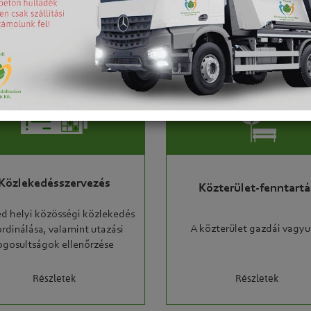
Közlekedésszervezés
Közterület-fenntartá
d helyi közösségi közlekedés
A közterület gazdái vagyu
rdinálása, valamint utazási
ogosultságok ellenőrzése
Részletek
Részletek