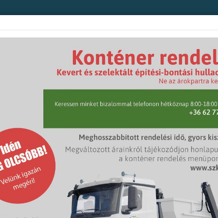
et-fenntartás
Konténer rendelés
Ügyfélszolgálat
Közlekedésszerve
nk
Közérdekű adatok
Általános közérdekű adatok
alános közérdekű adatok
rvezeti ábra
ők