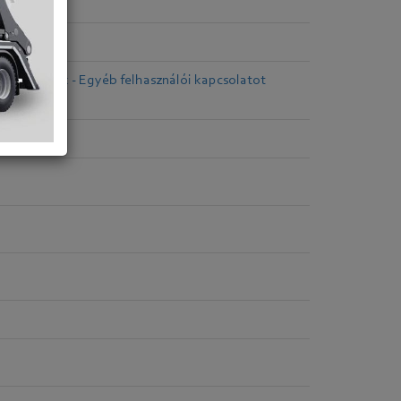
ogszabályok - Egyéb felhasználói kapcsolatot