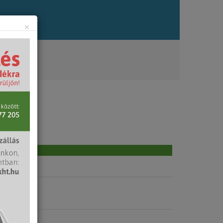
zés
Állás
×