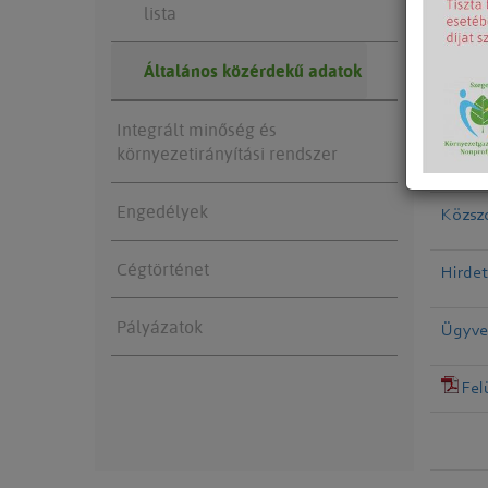
lista
Felü
Általános közérdekű adatok
Von
érintő
Integrált minőség és
környezetirányítási rendszer
Sze
Engedélyek
Közsz
Cégtörténet
Hirde
Pályázatok
Ügyve
Fel