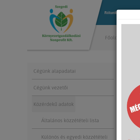
Rólunk
Közterül
Főoldal
Rólu
Cégünk alapadatai
Ált
Cégünk vezetői
Link
Közérdekű adatok
Általános közzétételi lista
Sze
Különös és egyedi közzétételi
Vezet