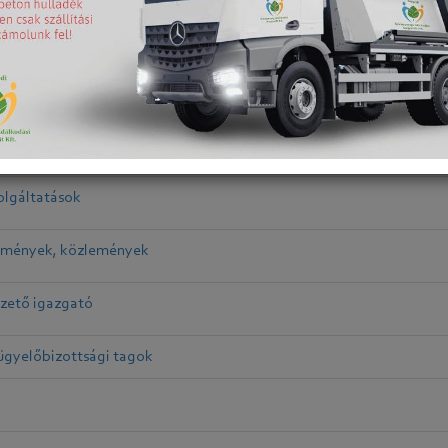
gyeleti szervek
atkozó jogszabályok - A közszolgáltatási jogviszonyra vonatkozó j
 fontosabb jogszabályok
rvezeti és működési szabályzat
olgáltatások
tmények, közlemények
zető igazgató
ügyelőbizottsági tagok