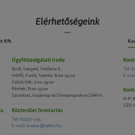
Elérhetőségeink
t Kft.
Ko
Ügyfélszolgálati iroda
Kont
6728, Szeged, Stefánia 6.
Tel: 6
Hétfő, Kedd, Szerda: 8:00-15:00
E-mai
Csütörtök: 7:00-19:00
Kont
Péntek: 8:00-13:00
Szombat, Vasárnap és Ünnepnapokon ZÁRVA
H-P: 
SZO-V
s,
Közterület fenntartás
Tel: 62/777-255
E-mail: kozter@szkht.hu