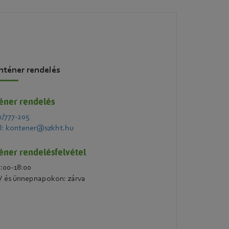
nténer rendelés
éner rendelés
2/777-205
l: kontener@szkht.hu
éner rendelésfelvétel
8:00-18:00
 és ünnepnapokon: zárva