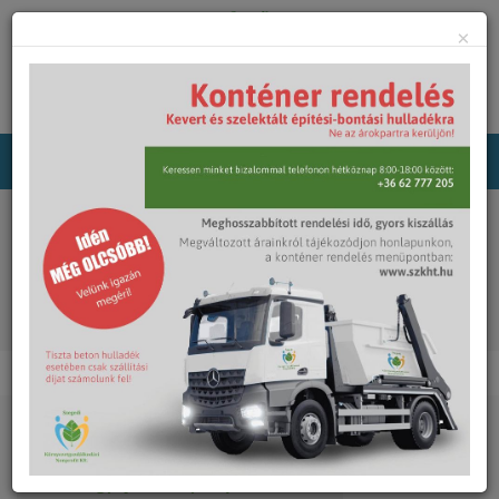
×
Főoldal
Közterület-fenntartás
Hulladékgyűjtő edények, padok
Fafenntartás
Hulladékgyűjtő edények, padok