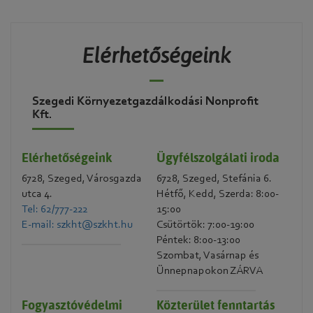
Elérhetőségeink
Szegedi Környezetgazdálkodási Nonprofit
Kft.
Elérhetőségeink
Ügyfélszolgálati iroda
6728, Szeged, Városgazda
6728, Szeged, Stefánia 6.
utca 4.
Hétfő, Kedd, Szerda: 8:00-
Tel: 62/777-222
15:00
E-mail: szkht@szkht.hu
Csütörtök: 7:00-19:00
Péntek: 8:00-13:00
Szombat, Vasárnap és
Ünnepnapokon ZÁRVA
Fogyasztóvédelmi
Közterület fenntartás