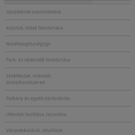
Játszóterek üzemeltetése
Közutak, hidak fenntartása
Növényegészségügy
Park- és véderdők fenntartása
Szökőkutak, ivókutak,
öntözőrendszerek
Patkány és egyéb kártevőirtás
Úttestek tisztítása, locsolása
Városdekoráció, zászlózás