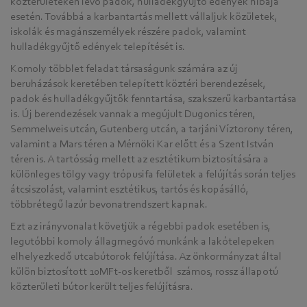
közterületeken lévő padok, hulladékgyűjtő edények hibája
esetén. Továbbá a karbantartás mellett vállaljuk közületek,
iskolák és magánszemélyek részére padok, valamint
hulladékgyűjtő edények telepítését is.
Komoly többlet feladat társaságunk számára az új
beruházások keretében telepített köztéri berendezések,
padok és hulladékgyűjtők fenntartása, szakszerű karbantartása
is. Új berendezések vannak a megújult Dugonics téren,
Semmelweis utcán, Gutenberg utcán, a tarjáni Víztorony téren,
valamint a Mars téren a Mérnöki Kar előtt és a Szent István
téren is. A tartósság mellett az esztétikum biztosítására a
különleges tölgy vagy trópusifa felületek a felújítás során teljes
átcsiszolást, valamint esztétikus, tartós és kopásálló,
többrétegű lazúr bevonatrendszert kapnak.
Ezt az irányvonalat követjük a régebbi padok esetében is,
legutóbbi komoly állagmegóvó munkánk a lakótelepeken
elhelyezkedő utcabútorok felújítása. Az önkormányzat által
külön biztosított 10MFt-os keretből számos, rossz állapotú
közterületi bútor került teljes felújításra.