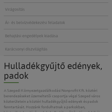
Virágosítás
Ár- és belvízvédekezési feladatok
Behajtási engedélyek kiadása
Karácsonyi díszvilágítás
Hulladékgyűjtő edények,
padok
A Szegedi Környezetgazdálkodási Nonprofit Kft. köztéri
berendezéseket üzemeltetői csoportja végzi Szeged város
közterületein a köztéri hulladékgyűjtő edények és padok
fenntartását. Hozzánk fordulhatnak a parkokban,