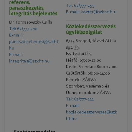
referens,
Tel: 62/777-255
panaszkezelés,
E-mail: kozter@szkht.hu
integritás bejelentés
Dr. Tomasovszky Csilla
Közlekedésszervezés
Tel: 62/777-210
ügyfélszolgálat
E-mail:
6723 Szeged, József Attila
panaszbejelentes@szkht.
sgt. 39.
hu
Nyitvatartás:
E-mail:
Hétfő: 07:00-17:00
integritas@szkht.hu
Kedd, Szerda: 08:00-17:00
Csütörtök: 08:00-14:00
Péntek: ZÁRVA
Szombat, Vasárnap és
Ünnepnapokon ZÁRVA
Tel: 62/777-222
E-mail:
kozlekedesszervezes@szk
ht.hu