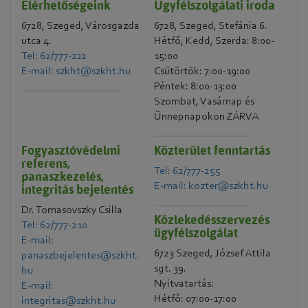
Elérhetőségeink
Ügyfélszolgálati iroda
6728, Szeged, Városgazda
6728, Szeged, Stefánia 6.
utca 4.
Hétfő, Kedd, Szerda: 8:00-
Tel: 62/777-222
15:00
E-mail: szkht@szkht.hu
Csütörtök: 7:00-19:00
Péntek: 8:00-13:00
Szombat, Vasárnap és
Ünnepnapokon ZÁRVA
Fogyasztóvédelmi
Közterület fenntartás
referens,
Tel: 62/777-255
panaszkezelés,
E-mail: kozter@szkht.hu
integritás bejelentés
Dr. Tomasovszky Csilla
Közlekedésszervezés
Tel: 62/777-210
ügyfélszolgálat
E-mail:
6723 Szeged, József Attila
panaszbejelentes@szkht.
sgt. 39.
hu
Nyitvatartás:
E-mail:
Hétfő: 07:00-17:00
integritas@szkht.hu