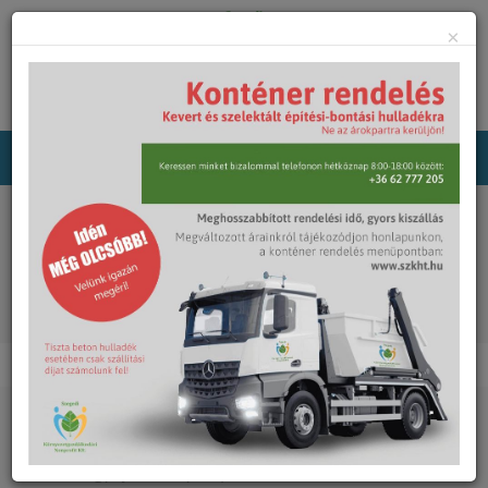
×
Főoldal
Közterület-fenntartás
Park- és véderdők fenntartása
Fafenntartás
Hulladékgyűjtő edények, padok