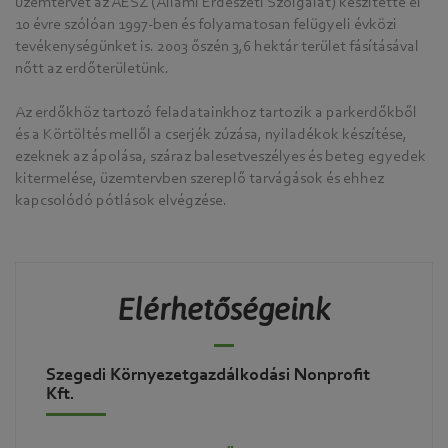
üzemtervet az ÁÉSZ (Állami Erdészeti Szolgálat) készítette el
10 évre szólóan 1997-ben és folyamatosan felügyeli évközi
tevékenységünket is. 2003 őszén 3,6 hektár terület fásításával
nőtt az erdőterületünk.
Az erdőkhöz tartozó feladatainkhoz tartozik a parkerdőkből
és a Körtöltés mellől a cserjék zúzása, nyiladékok készítése,
ezeknek az ápolása, száraz balesetveszélyes és beteg egyedek
kitermelése, üzemtervben szereplő tarvágások és ehhez
kapcsolódó pótlások elvégzése.
Elérhetőségeink
Szegedi Környezetgazdálkodási Nonprofit
Kft.