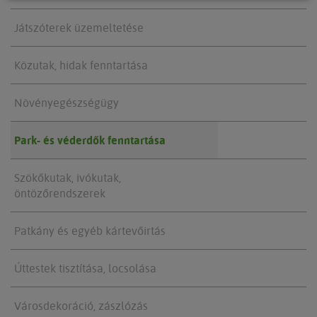
Játszóterek üzemeltetése
Közutak, hidak fenntartása
Növényegészségügy
Park- és véderdők fenntartása
Szökőkutak, ivókutak,
öntözőrendszerek
Patkány és egyéb kártevőirtás
Úttestek tisztítása, locsolása
Városdekoráció, zászlózás