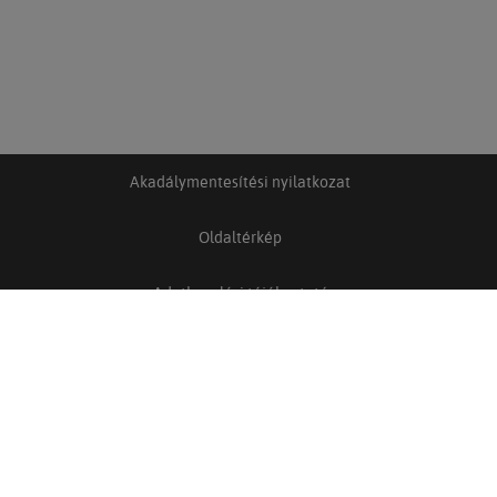
Akadálymentesítési nyilatkozat
Oldaltérkép
Adatkezelési tájékoztató
Adatkezelési és adatvédelmi szabályzat
Felhasználási feltételek