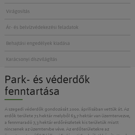
Virágosítás
Ár- és belvízvédekezési feladatok
Behajtási engedélyek kiadása
Karácsonyi díszvilágítás
Park- és véderdők
fenntartása
A szegedi véderdők gondozását 2000. áprilisában vettük át. Az
erdők területe 71 hektár melyből 63,7 hektár van üzemtervezve,
a fennmaradó 7,3 hektár erdőrészletek kis területük miatt
nincsenek az üzemtervbe véve. Az erdőterületekre az