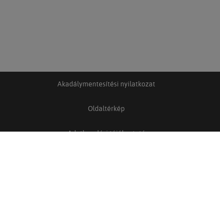
Akadálymentesítési nyilatkozat
Oldaltérkép
Adatkezelési tájékoztató
Adatkezelési és adatvédelmi szabályzat
Felhasználási feltételek