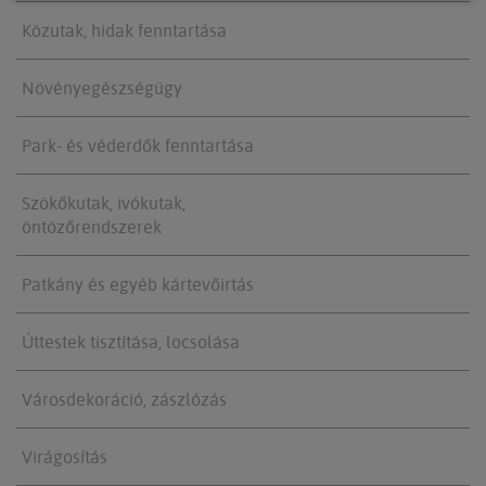
Közutak, hidak fenntartása
Növényegészségügy
Park- és véderdők fenntartása
Szökőkutak, ivókutak,
öntözőrendszerek
Patkány és egyéb kártevőirtás
Úttestek tisztítása, locsolása
Városdekoráció, zászlózás
Virágosítás