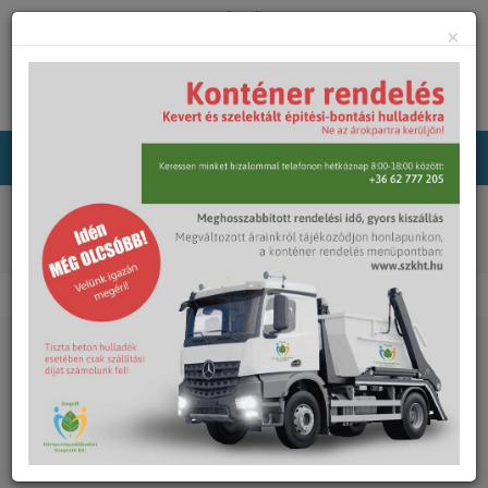
×
Főoldal
Közterület-fenntartás
Fafenntartás
Hulladékgyűjtő edények, padok
Játszóterek üzemeltetése