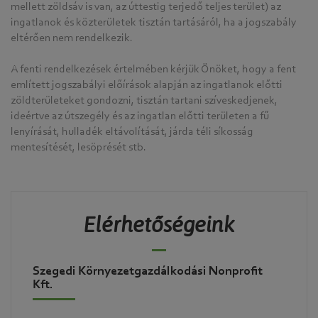
mellett zöldsáv is van, az úttestig terjedő teljes terület) az
ingatlanok és közterületek tisztán tartásáról, ha a jogszabály
eltérően nem rendelkezik.
A fenti rendelkezések értelmében kérjük Önöket, hogy a fent
említett jogszabályi előírások alapján az ingatlanok előtti
zöldterületeket gondozni, tisztán tartani szíveskedjenek,
ideértve az útszegély és az ingatlan előtti területen a fű
lenyírását, hulladék eltávolítását, járda téli síkosság
mentesítését, lesöprését stb.
Elérhetőségeink
Szegedi Környezetgazdálkodási Nonprofit
Kft.