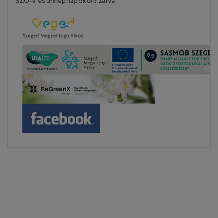
SZO-V és ünnepnapokon: zárva