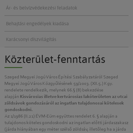
Ár- és belvízvédekezési feladatok
Behajtási engedélyek kiadása
Karácsonyi díszvilágítás
Közterület-fenntartás
Szeged Megyei Jogú Város Építési Szabályzatáról Szeged
Megyei Jogú Város Közgyűlésének 59/2003. (XII.5.) Kgy.
rendelete rendelkezik, melynek 66.§ (8) bekezdése
alapján
Kisvárosias illetve kertvárosias lakóterületen az utcai
zöldsávok gondozásáról az ingatlan tulajdonosai kötelesek
gondoskodni.
Az 1/1986 (II.21) ÉVM-Eüm együttes rendelet 6. § alapján a
tulajdonos köteles gondoskodni az ingatlan előtti járdaszakasz
(járda hiányában egy méter szélső zöldsáv, illetőleg ha a járda