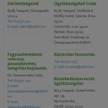
Elérhetőségeink
Ügyfélszolgálati iroda
6728, Szeged, Városgazda
6728, Szeged, Stefánia 6.
utca 4.
Hétfő, Kedd, Szerda: 8:00-
Tel: 62/777-222
15:00
E-mail: szkht@szkht.hu
Csütörtök: 7:00-19:00
Péntek: 8:00-13:00
Szombat, Vasárnap és
Ünnepnapokon ZÁRVA
Fogyasztóvédelmi
Közterület fenntartás
referens,
Tel: 62/777-255
panaszkezelés,
E-mail: kozter@szkht.hu
integritás bejelentés
Dr. Tomasovszky Csilla
Közlekedésszervezés
Tel: 62/777-210
ügyfélszolgálat
E-mail:
6723 Szeged, József Attila
panaszbejelentes@szkht.
sgt. 39.
hu
Nyitvatartás:
E-mail:
Hétfő: 07:00-17:00
integritas@szkht.hu