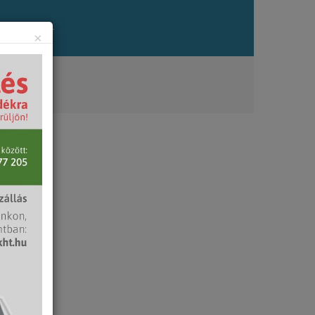
zés
Állás
×