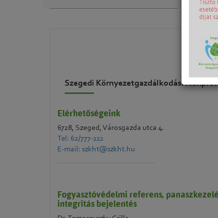
Szegedi Környezetgazdálkodási Nonprofi
Elérhetőségeink
6728, Szeged, Városgazda utca 4.
Tel: 62/777-222
E-mail: szkht@szkht.hu
Fogyasztóvédelmi referens, panaszkezelé
integritás bejelentés