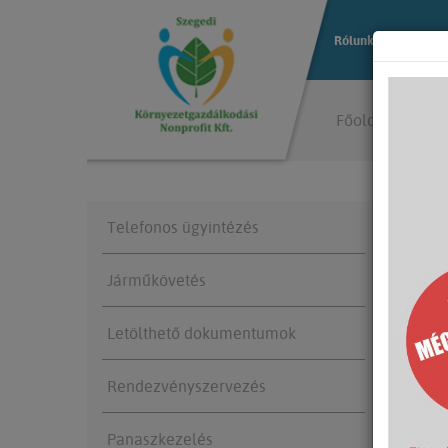
Rólunk
Közterül
Főoldal
Ügyfé
Telefonos ügyintézés
Ügy
Járműkövetés
Letölthető dokumentumok
Rendezvényszervezés
Panaszkezelés