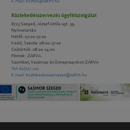
E-mail: kozter@szkht.hu
Közlekedésszervezés ügyfélszolgálat
6723 Szeged, József Attila sgt. 39.
Nyitvatartás:
Hétfő: 07:00-17:00
Kedd, Szerda: 08:00-17:00
Csütörtök: 08:00-14:00
Péntek: ZÁRVA
Szombat, Vasárnap és Ünnepnapokon ZÁRVA
Tel: 62/777-222
E-mail: kozlekedesszervezes@szkht.hu