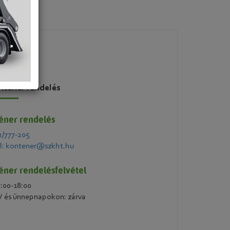
nténer rendelés
éner rendelés
2/777-205
l: kontener@szkht.hu
éner rendelésfelvétel
8:00-18:00
 és ünnepnapokon: zárva