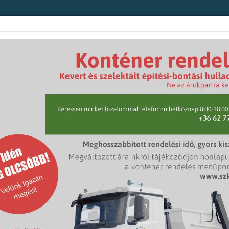
et-fenntartás
Konténer rendelés
Ügyfélszolgálat
Közlekedésszerve
lszolgálat
félszolgálat