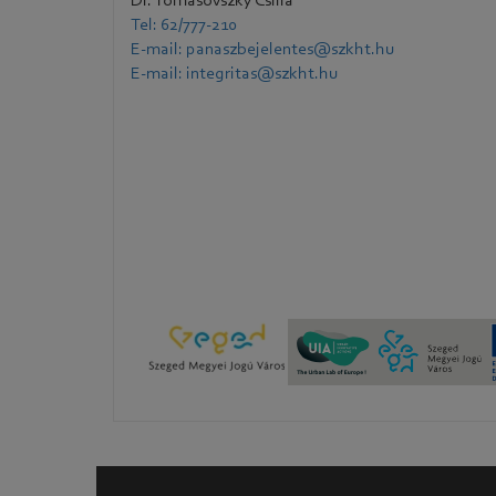
Dr. Tomasovszky Csilla
Tel: 62/777-210
E-mail: panaszbejelentes@szkht.hu
E-mail: integritas@szkht.hu