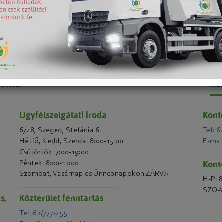
Elérhetőségeink
t Kft.
Ko
Ügyfélszolgálati iroda
Kont
6728, Szeged, Stefánia 6.
Tel: 6
Hétfő, Kedd, Szerda: 8:00-15:00
E-mai
Csütörtök: 7:00-19:00
Kont
Péntek: 8:00-13:00
Szombat, Vasárnap és Ünnepnapokon ZÁRVA
H-P: 
SZO-V
s,
Közterület fenntartás
Tel: 62/777-255